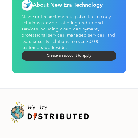
About New Era Technology
New Era Technology is a global technology
solutions provider, offering end-to-end
services including cloud deployment,
professional services, managed services, and
cybersecurity solutions to over 20,000
customers worldwide.
Create an account to apply